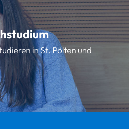
schstudium
udieren in St. Pölten und