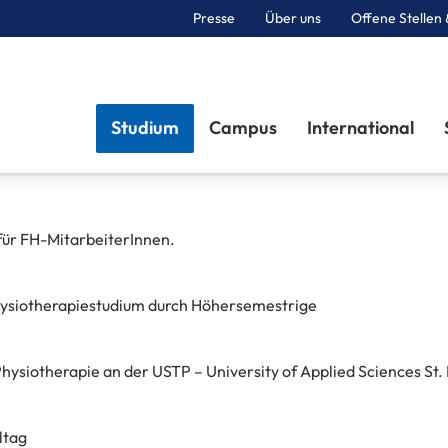
Presse
Über uns
Offene Stellen 
Sektionen
Studium
Campus
International
ür FH-MitarbeiterInnen.
Physiotherapiestudium durch Höhersemestrige
ysiotherapie an der USTP – University of Applied Sciences St. 
ltag