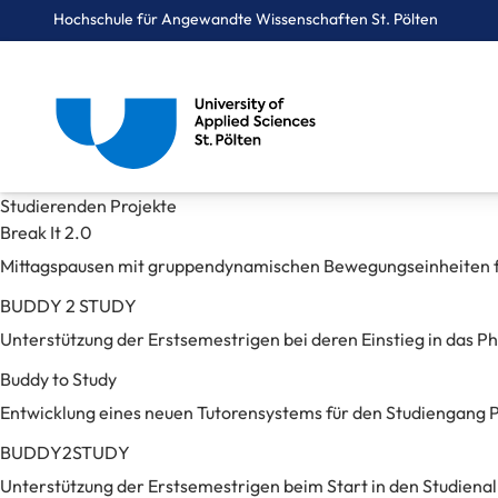
Hochschule für Angewandte Wissenschaften St. Pölten
Breadcrumbs
You are here:
Studierenden Projekte
Startseite
Studium
Studierenden Projekte
Break It 2.0
Mittagspausen mit gruppendynamischen Bewegungseinheiten f
BUDDY 2 STUDY
Unterstützung der Erstsemestrigen bei deren Einstieg in das 
Buddy to Study
Entwicklung eines neuen Tutorensystems für den Studiengang Ph
BUDDY2STUDY
Unterstützung der Erstsemestrigen beim Start in den Studienal