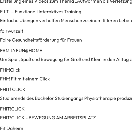
Erstellung eines Videos zum Thema „Aufwärmen als Verletzun
F.I.T. – Funktionell Interaktives Training
Einfache Übungen verhelfen Menschen zu einem fitteren Leben
fairwurzelt
Faire Gesundheitsförderung für Frauen
FAMILYFUN@HOME
Um Spiel, Spaß und Bewegung für Groß und Klein in den Alltag z
FHit!Click
FHit! Fit mit einem Click
FHIT! CLICK
Studierende des Bachelor Studiengangs Physiotherapie produzi
FHIT!CLICK
FHIT!CLICK - BEWEGUNG AM ARBEITSPLATZ
Fit Daheim