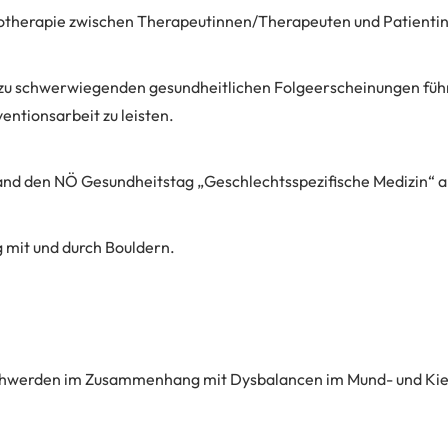
siotherapie zwischen Therapeutinnen/Therapeuten und Patienti
u schwerwiegenden gesundheitlichen Folgeerscheinungen führe
ntionsarbeit zu leisten.
and den NÖ Gesundheitstag „Geschlechtsspezifische Medizin“ a
 mit und durch Bouldern.
chwerden im Zusammenhang mit Dysbalancen im Mund- und Kie