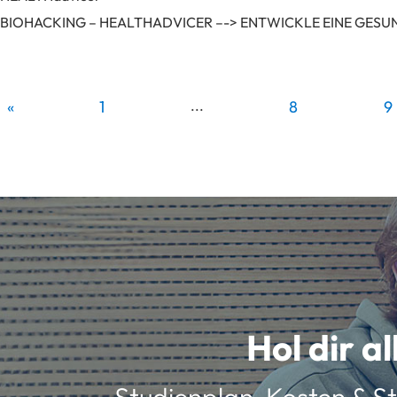
BIOHACKING – HEALTHADVICER –-> ENTWICKLE EINE GESU
30 frühere Inhalte
«
1
...
8
9
Hol dir a
Studienplan, Kosten & St