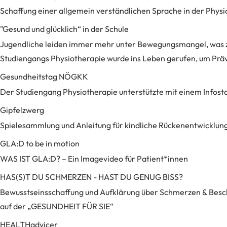
Schaffung einer allgemein verständlichen Sprache in der Phy
"Gesund und glücklich“ in der Schule
Jugendliche leiden immer mehr unter Bewegungsmangel, was z
Studiengangs Physiotherapie wurde ins Leben gerufen, um Präve
Gesundheitstag NÖGKK
Der Studiengang Physiotherapie unterstützte mit einem Infost
Gipfelzwerg
Spielesammlung und Anleitung für kindliche Rückenentwicklung
GLA:D to be in motion
WAS IST GLA:D? – Ein Imagevideo für Patient*innen
HAS(S)T DU SCHMERZEN - HAST DU GENUG BISS?
Bewusstseinsschaffung und Aufklärung über Schmerzen & Bes
auf der „GESUNDHEIT FÜR SIE“
HEALTHadvicer