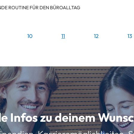
NDE ROUTINE FÜR DEN BÜROALLTAG
10
11
12
13
lle Infos zu deinem Wun
ipendien, Karrieremöglichkeiten, St