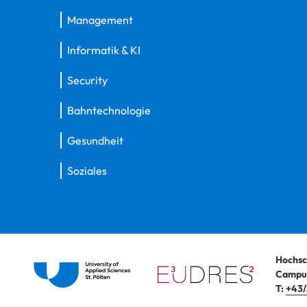
Management
Informatik & KI
Security
Bahntechnologie
Gesundheit
Soziales
Hochsc
Campus
T:
+43/