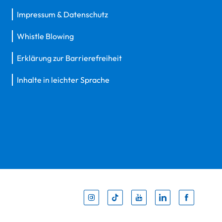
Impressum & Datenschutz
Whistle Blowing
Erklärung zur Barrierefreiheit
Inhalte in leichter Sprache
Inst
Tik
You
Li
F