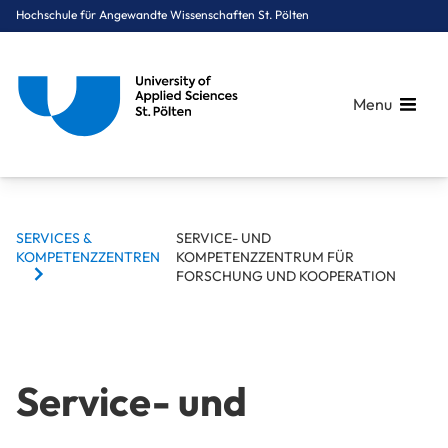
Hochschule für Angewandte Wissenschaften St. Pölten
Menu
BREADCRUMBS
Breadcrumbs
SERVICES &
SERVICE- UND
You are here:
KOMPETENZZENTREN
KOMPETENZZENTRUM FÜR
Startseite
Über uns
Services & Kompetenzzentren
Service- und Kompetenzzentrum für Forschung und Kooperati
FORSCHUNG UND KOOPERATION
Service- und