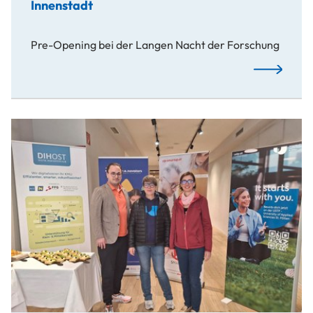
Innenstadt
Pre-Opening bei der Langen Nacht der Forschung
USTP City L
Wissen.schafft.Wohnzimmer: USTP City Lounge