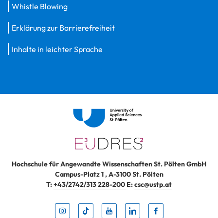
Whistle Blowing
Erklärung zur Barrierefreiheit
Inhalte in leichter Sprache
Hochschule für Angewandte Wissenschaften St. Pölten GmbH
Campus-Platz 1
,
A-3100
St. Pölten
T:
+43/2742/313 228-200
E:
csc@ustp.at
Instag
TikTo
Yout
Lin
Fa