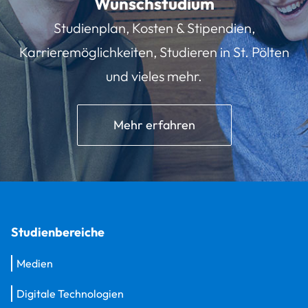
Wunschstudium
Studienplan, Kosten & Stipendien,
Karrieremöglichkeiten, Studieren in St. Pölten
und vieles mehr.
Mehr erfahren
Studienbereiche
Medien
Digitale Technologien