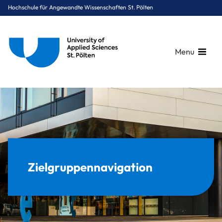
Hochschule für Angewandte Wissenschaften St. Pölten
Menu
Breadcrumbs
You are here:
Startseite
Zielgruppennavigation
Zielgruppennavigation