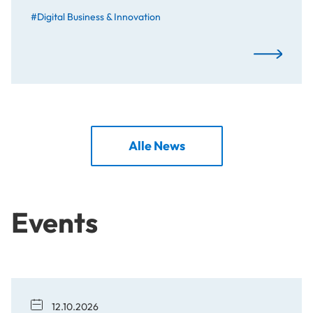
#Digital Business & Innovation
Warum wir ö
Alle News
Events
12.10.2026