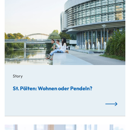
Story
St. Pölten: Wohnen oder Pendeln?
St. Pölten:
Studieren, ja! Aber wie finanzieren?