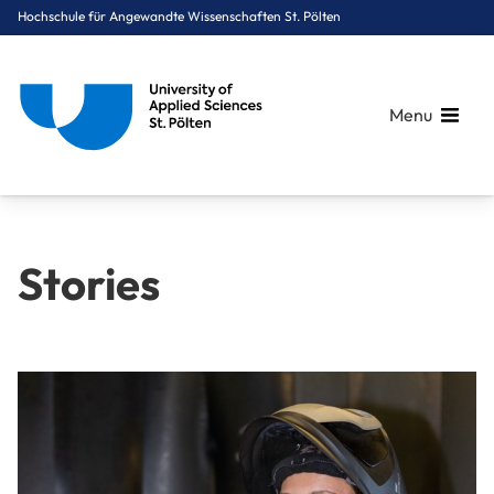
Hochschule für Angewandte Wissenschaften St. Pölten
Menu
Stories
Breadcrumbs
You are here:
Startseite
Stories
Duales Studium an der USTP: Ablauf, Alltag und Vorteile