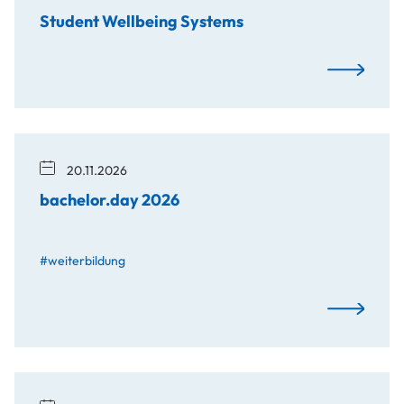
Student Wellbeing Systems
Student Wel
20.11.2026
bachelor.day 2026
#weiterbildung
bachelor.d