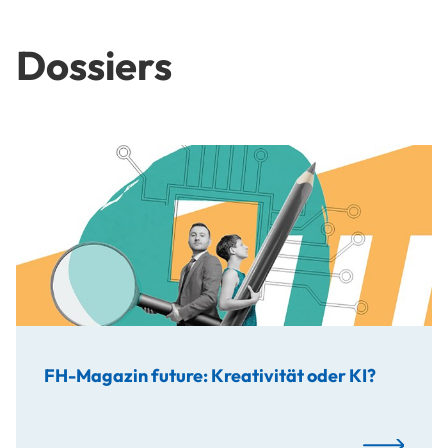
Dossiers
FH-Magazin future: Kreativität oder KI?
28.05.2024
FH-Magazin future: Kreativität oder KI?
FH-Magazin f