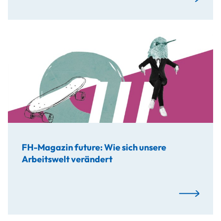
FH-Magazin future: Wie sich unsere Arbeitswelt verändert
07.12.2023
FH-Magazin future: Wie sich unsere
Arbeitswelt verändert
FH-Magazin 