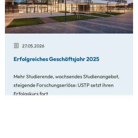
27.05.2026
Erfolgreiches Geschäftsjahr 2025
Mehr Studierende, wachsendes Studienangebot,
steigende Forschungserlöse: USTP setzt ihren
Erfolgskurs fort
Erfolgreich
USTP zeigt Präsenz in der St. Pöltner Innenstadt