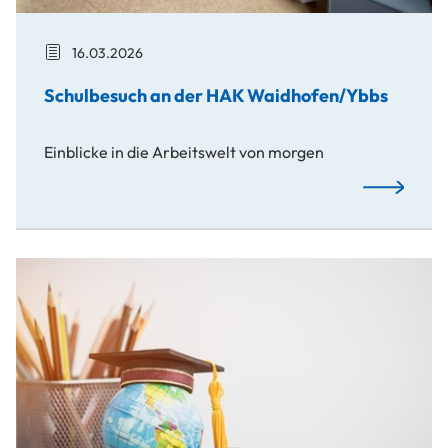
16.03.2026
Schulbesuch an der HAK Waidhofen/Ybbs
Einblicke in die Arbeitswelt von morgen
Schulbesuc
Science Center NÖ: USTP-Workshops für Schulklassen