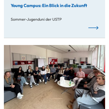
Young Campus: Ein Blick in die Zukunft
Sommer-Jugenduni der USTP
Young Campus
Schulbesuch an der HAK Waidhofen/Ybbs