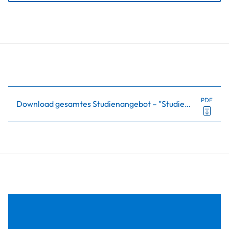
PDF
Download gesamtes Studienangebot – "Studieninfo"
(
4.3M