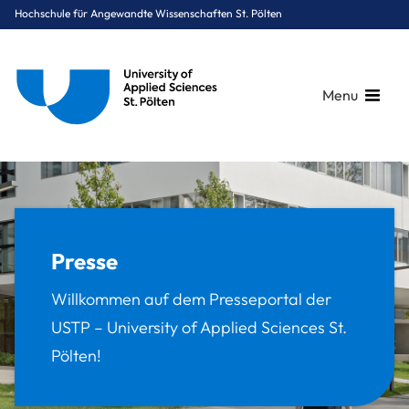
Hochschule für Angewandte Wissenschaften St. Pölten
Menu
Breadcrumbs
You are here:
Startseite
Presse
Presse
Willkommen auf dem Presseportal der
USTP – University of Applied Sciences St.
Pölten!