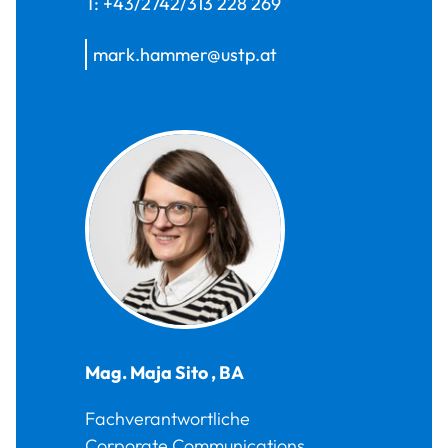
T:
+43/2742/313 228 269
mark.hammer@ustp.at
Mag.
Maja
Sito
,
BA
Fachverantwortliche
Corporate Communications