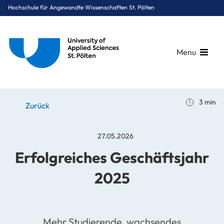
Hochschule für Angewandte Wissenschaften St. Pölten
Menu
Breadcrumbs
You are here:
3 min
Startseite
Stories
News
Erfolgreiches Geschäftsjahr 2025
Zurück
27.05.2026
Erfolgreiches Geschäftsjahr
2025
Mehr Studierende, wachsendes