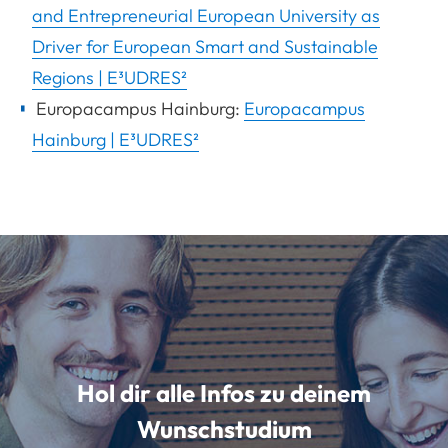
and Entrepreneurial European University as
Driver for European Smart and Sustainable
Regions | E³UDRES²
Europacampus Hainburg:
Europacampus
Hainburg | E³UDRES²
Hol dir alle Infos zu deinem
Wunschstudium