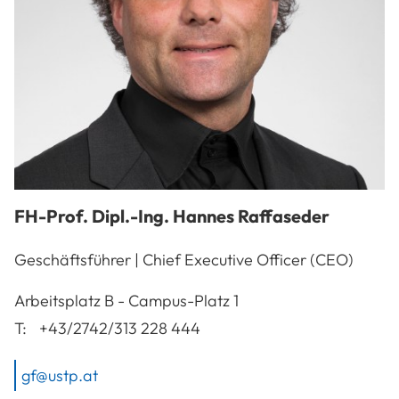
FH-Prof. Dipl.-Ing.
Hannes
Raffaseder
Geschäftsführer | Chief Executive Officer (CEO)
A-3100
St. Pölten
Arbeitsplatz
B - Campus-Platz 1
T:
+43/2742/313 228 444
gf@ustp.at