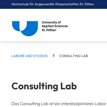
Hochschule für Angewandte Wissenschaften St. Pölten
BREADCRUMBS
Breadcrumbs
LABORE UND STUDIOS
CONSULTING LAB
You are here:
Startseite
Campus
Labore und Studios
Consulting Lab
Consulting Lab
Das Consulting Lab ist ein interdisziplinäres Labo