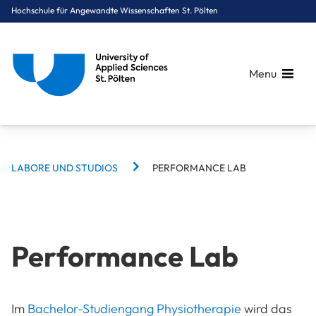
Hochschule für Angewandte Wissenschaften St. Pölten
Menu
BREADCRUMBS
Breadcrumbs
LABORE UND STUDIOS
PERFORMANCE LAB
You are here:
Startseite
Campus
Labore und Studios
Performance Lab
Performance Lab
Im
Bachelor-Studiengang Physiotherapie
wird das