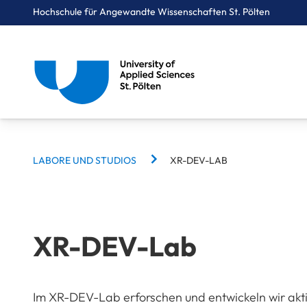
Hochschule für Angewandte Wissenschaften St. Pölten
BREADCRUMBS
Breadcrumbs
LABORE UND STUDIOS
XR-DEV-LAB
You are here:
Startseite
Campus
Labore und Studios
XR-DEV-Lab
XR-DEV-Lab
Im XR-DEV-Lab erforschen und entwickeln wir akt