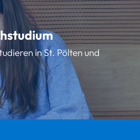
schstudium
udieren in St. Pölten und