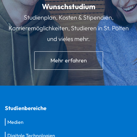
Wunschstudium
Studienplan, Kosten & Stipendien,
Karrieremöglichkeiten, Studieren in St. Pölten
und vieles mehr.
Mehr erfahren
Studienbereiche
Medien
Digitale Technologien