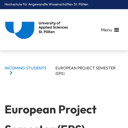
Hochschule für Angewandte Wissenschaften St. Pölten
Menu
BREADCRUMBS
Breadcrumbs
INCOMING STUDENTS
EUROPEAN PROJECT SEMESTER
You are here:
(EPS)
Startseite
International
Incoming Students
European Project Semester (EPS)
European Project