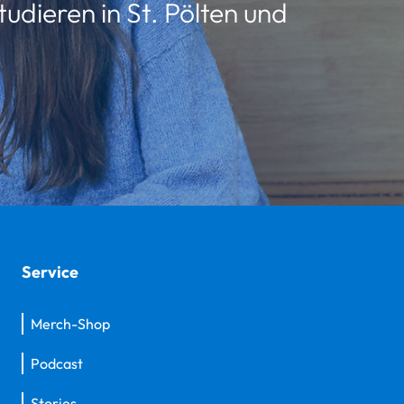
udieren in St. Pölten und
Service
Merch-Shop
Podcast
Stories