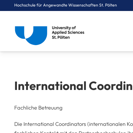
Hochschule für Angewandte Wissenschaften St. Pölten
Breadcrumbs
You are here:
Startseite
International
International Coordinators
International Coordi
Fachliche Betreuung
Die
International Coordinators
(internationalen K