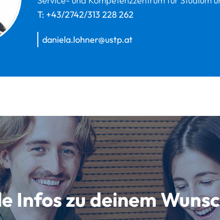
Service- und Kompetenzzentrum für Studium u
T:
+43/2742/313 228 262
daniela.lohner@ustp.at
lle Infos zu deinem Wun