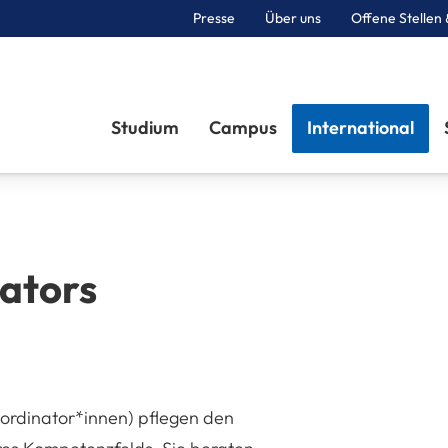
Presse
Über uns
Offene Stellen 
Sektionen
Studium
Campus
International
nators
oordinator*innen) pflegen den