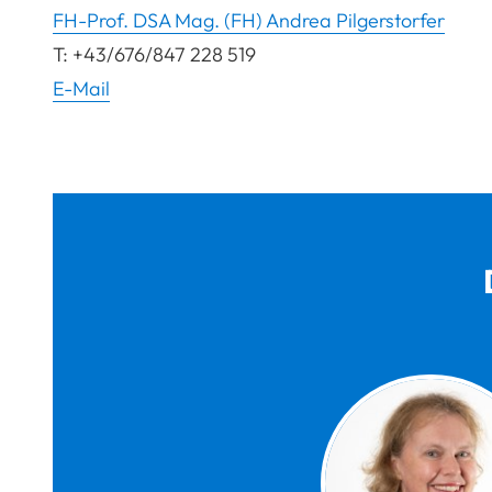
FH-Prof. DSA Mag. (FH) Andrea Pilgerstorfer
T: +43/676/847 228 519
E-Mail