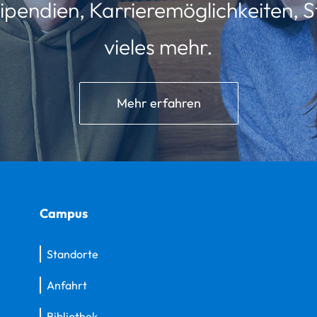
ipendien, Karrieremöglichkeiten, St
vieles mehr.
Mehr erfahren
Campus
Standorte
Anfahrt
Bibliothek