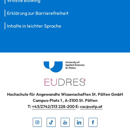
Whistle Blowing
Erklärung zur Barrierefreiheit
Inhalte in leichter Sprache
Hochschule für Angewandte Wissenschaften St. Pölten GmbH
Campus-Platz 1
,
A-3100
St. Pölten
T:
+43/2742/313 228-200
E:
csc@ustp.at
Instag
TikTo
Yout
Lin
Fa