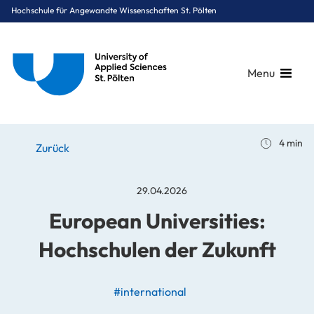
Hochschule für Angewandte Wissenschaften St. Pölten
Menu
Breadcrumbs
You are here:
4 min
Startseite
Stories
News
European Universities: Hochschulen der Zukunft
Zurück
29.04.2026
European Universities:
Hochschulen der Zukunft
#international