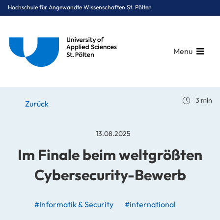
Hochschule für Angewandte Wissenschaften St. Pölten
Menu
Breadcrumbs
You are here:
3 min
Startseite
Stories
News
Im Finale beim weltgrößten Cybersecurity-Bewerb
Zurück
13.08.2025
Im Finale beim weltgrößten
Cybersecurity-Bewerb
#Informatik & Security
#international