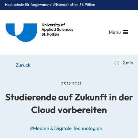
Hochschule für Angewandte Wissenschaften St. Pölten
Menu
Breadcrumbs
You are here:
2 min
Startseite
Stories
News
Studierende auf Zukunft in der Cloud vorbereiten
Zurück
23.12.2021
Studierende auf Zukunft in der
Cloud vorbereiten
#Medien & Digitale Technologien