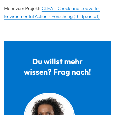
Mehr zum Projekt:
CLEA – Check and Leave for
Environmental Action - Forschung (fhstp.ac.at)
Du willst mehr
wissen? Frag nach!