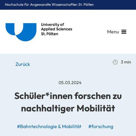
Hochschule für Angewandte Wissenschaften St. Pölten
Menu
Breadcrumbs
You are here:
3 min
Startseite
Stories
News
Schüler*innen forschen zu nachhaltiger Mobilität
Zurück
05.03.2024
Schüler*innen forschen zu
nachhaltiger Mobilität
#Bahntechnologie & Mobilität
#forschung