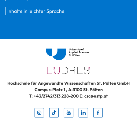
Inhalte in leichter Sprache
Hochschule für Angewandte Wissenschaften St. Pölten GmbH
Campus-Platz 1
,
A-3100
St. Pölten
T:
+43/2742/313 228-200
E:
csc@ustp.at
Instag
TikTo
Yout
Lin
Fa