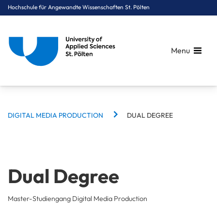
Hochschule für Angewandte Wissenschaften St. Pölten
Menu
BREADCRUMBS
Breadcrumbs
DIGITAL MEDIA PRODUCTION
DUAL DEGREE
You are here:
Startseite
Studium
Medien & Digitale Technologien
Digital Media Production
Dual Degree
Dual Degree
Master-Studiengang Digital Media Production