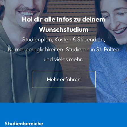
Hol dir alle Infos zu deinem
Wunschstudium
Studienplan, Kosten & Stipendien,
Karrieremöglichkeiten, Studieren in St. Pölten
und vieles mehr.
Mehr erfahren
Studienbereiche