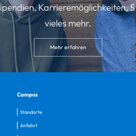
ipendien, Karrieremöglichkeiten, St
vieles mehr.
Mehr erfahren
Campus
Standorte
Anfahrt