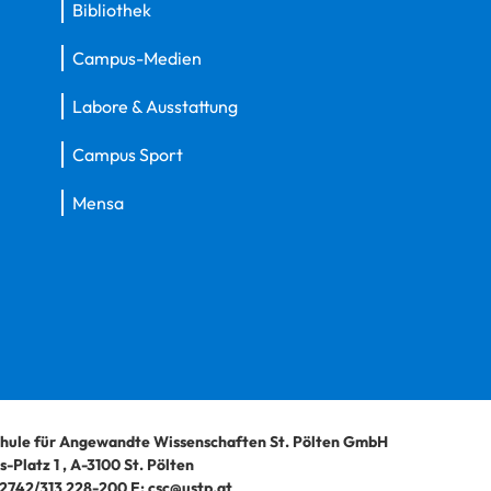
Bibliothek
Campus-Medien
Labore & Ausstattung
Campus Sport
Mensa
hule für Angewandte Wissenschaften St. Pölten GmbH
-Platz 1
,
A-3100
St. Pölten
2742/313 228-200
E:
csc@ustp.at