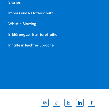
Stories
Impressum & Datenschutz
Whistle Blowing
Erklärung zur Barrierefreiheit
Inhalte in leichter Sprache
Inst
Tik
You
Li
F