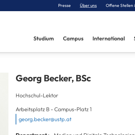
Presse
Über uns
Offene Stellen 
Sektionen
Studium
Campus
International
Georg
Becker
,
BSc
Hochschul-Lektor
A-3100
St. Pölten
Arbeitsplatz
B - Campus-Platz 1
georg.becker@ustp.at