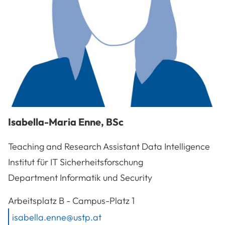
Isabella-Maria
Enne
,
BSc
Teaching and Research Assistant Data Intelligence
Institut für IT Sicherheitsforschung
Department Informatik und Security
A-3100
St. Pölten
Arbeitsplatz
B - Campus-Platz 1
isabella.enne@ustp.at