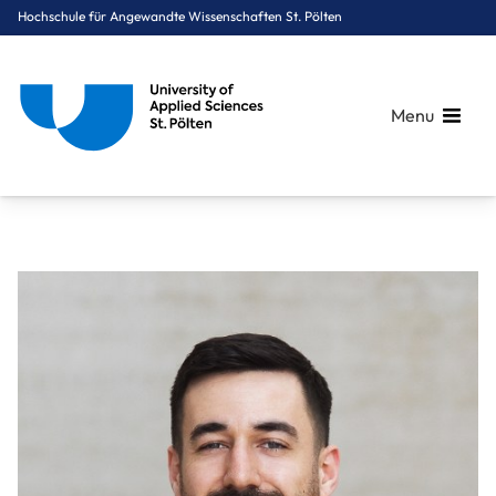
Hochschule für Angewandte Wissenschaften St. Pölten
Menu
Breadcrumbs
You are here:
Startseite
Über uns
Mitarbeiter*innen A-Z
Havur Giray, MSc PhD