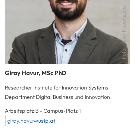
Giray
Havur
,
MSc PhD
Researcher Institute for Innovation Systems
Department Digital Business und Innovation
A-3100
St. Pölten
Arbeitsplatz
B - Campus-Platz 1
giray.havur@ustp.at