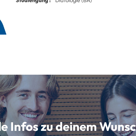
Studiengang :
Diätologie (BA)
lle Infos zu deinem Wun