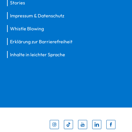
Stories
Impressum & Datenschutz
Whistle Blowing
Erklärung zur Barrierefreiheit
Inhalte in leichter Sprache
Inst
Tik
You
Li
F