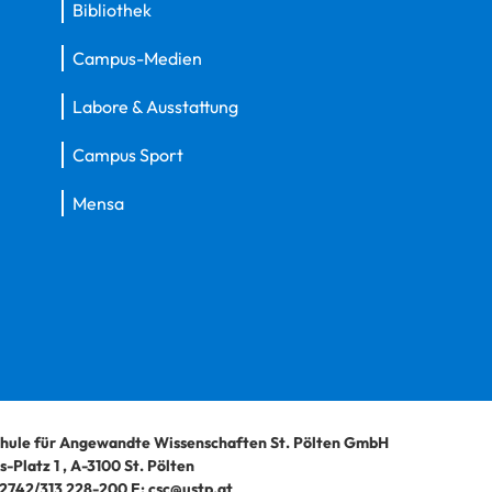
Bibliothek
Campus-Medien
Labore & Ausstattung
Campus Sport
Mensa
hule für Angewandte Wissenschaften St. Pölten GmbH
-Platz 1
,
A-3100
St. Pölten
2742/313 228-200
E:
csc@ustp.at