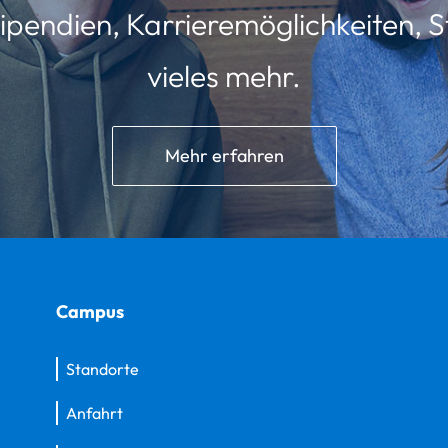
ipendien, Karrieremöglichkeiten, St
vieles mehr.
Mehr erfahren
Campus
Standorte
Anfahrt