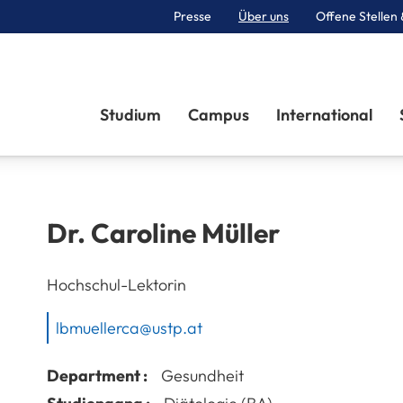
Presse
Über uns
Offene Stellen 
Sektionen
Studium
Campus
International
Dr.
Caroline
Müller
Hochschul-Lektorin
lbmuellerca@ustp.at
Department :
Gesundheit