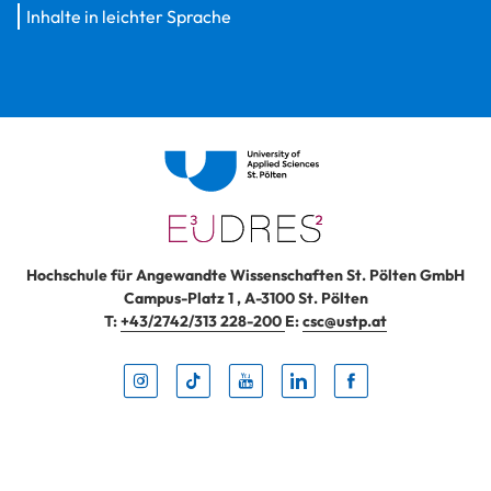
Inhalte in leichter Sprache
Hochschule für Angewandte Wissenschaften St. Pölten GmbH
Campus-Platz 1
,
A-3100
St. Pölten
T:
+43/2742/313 228-200
E:
csc@ustp.at
Instag
TikTo
Yout
Lin
Fa