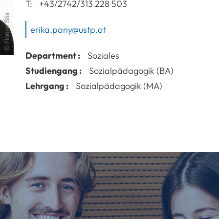
T:
+43/2742/313 228 503
erika.pany@ustp.at
Department :
Soziales
Studiengang :
Sozialpädagogik (BA)
Lehrgang :
Sozialpädagogik (MA)