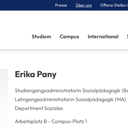
Presse
Über uns
Offene Stellen 
Sektionen
Studium
Campus
International
Erika
Pany
Studiengangsadministratorin Sozialpädagogik (B
Lehrgangsadministratorin Sozialpädagogik (MA)
Department Soziales
A-3100
St. Pölten
Arbeitsplatz
B - Campus-Platz 1