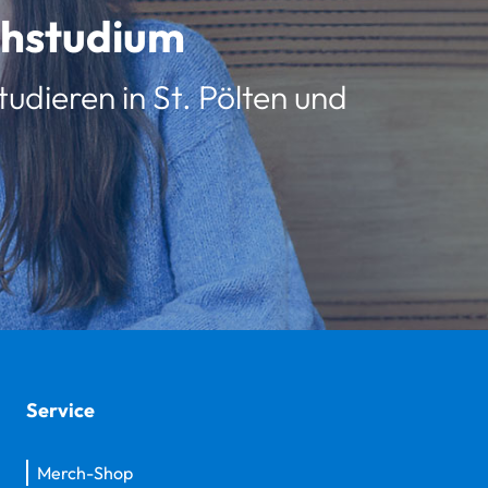
schstudium
udieren in St. Pölten und
Service
Merch-Shop