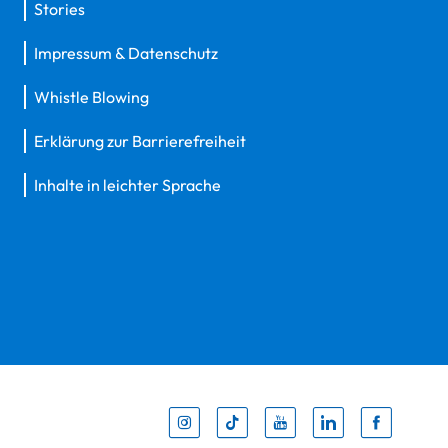
Stories
Impressum & Datenschutz
Whistle Blowing
Erklärung zur Barrierefreiheit
Inhalte in leichter Sprache
Inst
Tik
You
Li
F