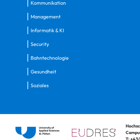
Kommunikation
Management
Informatik & KI
Security
Bahntechnologie
Gesundheit
Soziales
Hochsc
Campus
T:
+43/