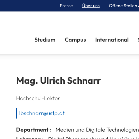
Presse
Über uns
Offene Stellen 
Sektionen
Studium
Campus
International
Mag.
Ulrich
Schnarr
Hochschul-Lektor
lbschnarr@ustp.at
Department :
Medien und Digitale Technologien