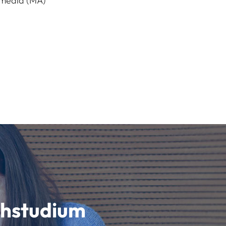
 media (MA)
schstudium