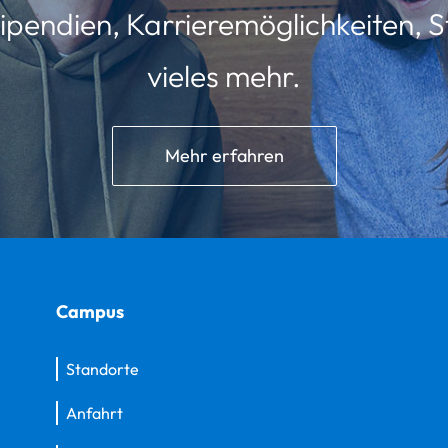
ipendien, Karrieremöglichkeiten, St
vieles mehr.
Mehr erfahren
Campus
Standorte
Anfahrt