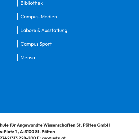
Bibliothek
Campus-Medien
Labore & Ausstattung
Campus Sport
Mensa
hule für Angewandte Wissenschaften St. Pölten GmbH
-Platz 1
,
A-3100
St. Pölten
2742/313 228-200
E:
csc@ustp.at