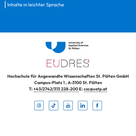
Inhalte in leichter Sprache
Hochschule für Angewandte Wissenschaften St. Pölten GmbH
Campus-Platz 1
,
A-3100
St. Pölten
T:
+43/2742/313 228-200
E:
csc@ustp.at
Instag
TikTo
Yout
Lin
Fa