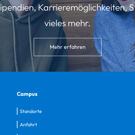
ipendien, Karrieremöglichkeiten, St
vieles mehr.
Mehr erfahren
Campus
Standorte
Anfahrt