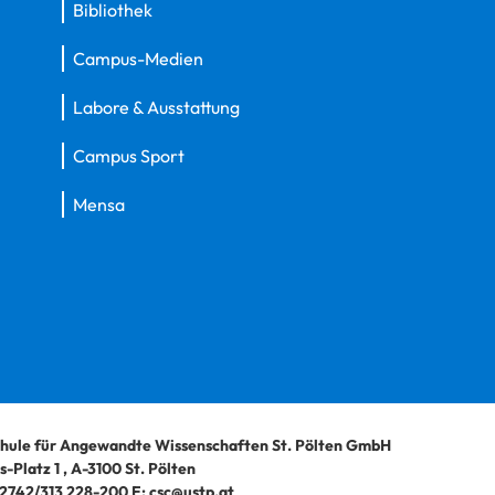
Bibliothek
Campus-Medien
Labore & Ausstattung
Campus Sport
Mensa
hule für Angewandte Wissenschaften St. Pölten GmbH
-Platz 1
,
A-3100
St. Pölten
2742/313 228-200
E:
csc@ustp.at