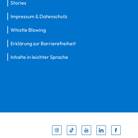
Stories
Impressum & Datenschutz
Whistle Blowing
Erklärung zur Barrierefreiheit
Inhalte in leichter Sprache
Inst
Tik
You
Li
F