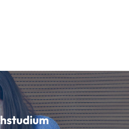
)
schstudium