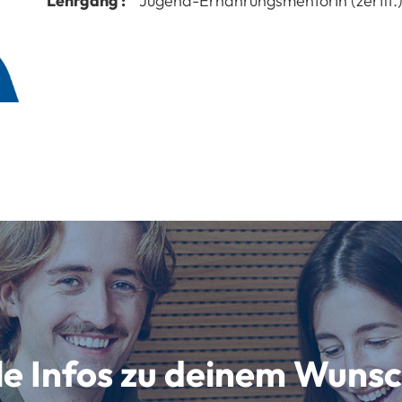
Lehrgang :
Jugend-ErnährungsmentorIn (zertif.
lle Infos zu deinem Wun