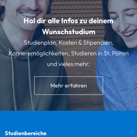
Hol dir alle Infos zu deinem
Wunschstudium
Studienplan, Kosten & Stipendien,
Karrieremöglichkeiten, Studieren in St. Pölten
und vieles mehr.
Mehr erfahren
Studienbereiche