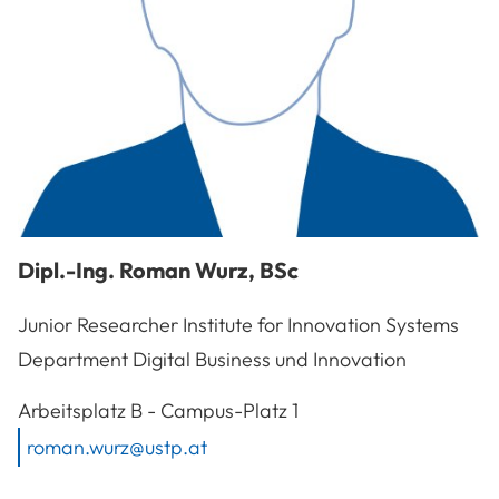
Dipl.-Ing.
Roman
Wurz
,
BSc
Junior Researcher Institute for Innovation Systems
Department Digital Business und Innovation
A-3100
St. Pölten
Arbeitsplatz
B - Campus-Platz 1
roman.wurz@ustp.at