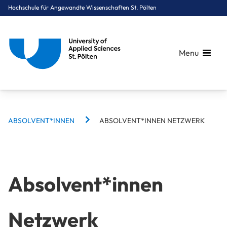
Hochschule für Angewandte Wissenschaften St. Pölten
Menu
BREADCRUMBS
Breadcrumbs
ABSOLVENT*INNEN
ABSOLVENT*INNEN NETZWERK
You are here:
Startseite
Zielgruppennavigation
Absolvent*innen
Absolvent*innen Netzwerk
Absolvent*innen
Netzwerk