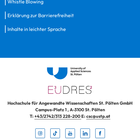
Whistle Blowing
Erklärung zur Barrierefreiheit
Inhalte in leichter Sprache
Hochschule für Angewandte Wissenschaften St. Pölten GmbH
Campus-Platz 1
,
A-3100
St. Pölten
T:
+43/2742/313 228-200
E:
csc@ustp.at
Instag
TikTo
Yout
Lin
Fa