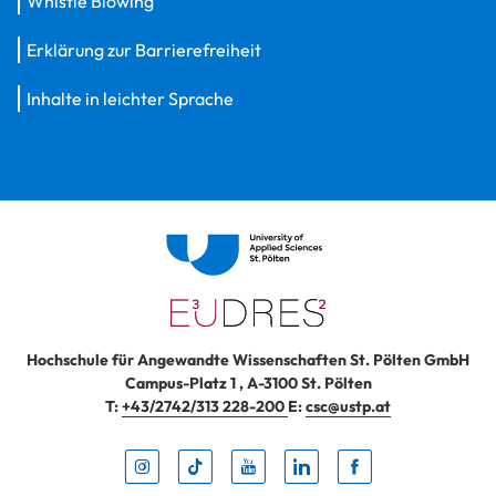
Whistle Blowing
Erklärung zur Barrierefreiheit
Inhalte in leichter Sprache
Hochschule für Angewandte Wissenschaften St. Pölten GmbH
Campus-Platz 1
,
A-3100
St. Pölten
T:
+43/2742/313 228-200
E:
csc@ustp.at
Instag
TikTo
Yout
Lin
Fa