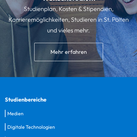
Studienplan, Kosten & Stipendien,
Karrieremöglichkeiten, Studieren in St. Pölten
und vieles mehr.
Mehr erfahren
Studienbereiche
Medien
Digitale Technologien