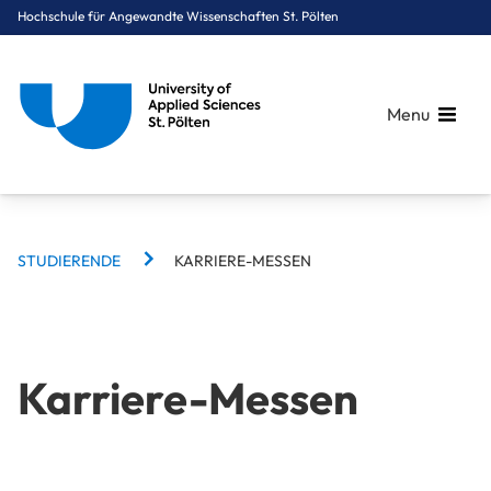
Hochschule für Angewandte Wissenschaften St. Pölten
Menu
BREADCRUMBS
Breadcrumbs
STUDIERENDE
KARRIERE-MESSEN
You are here:
Startseite
Zielgruppennavigation
Studierende
Karriere-Messen
Karriere-Messen