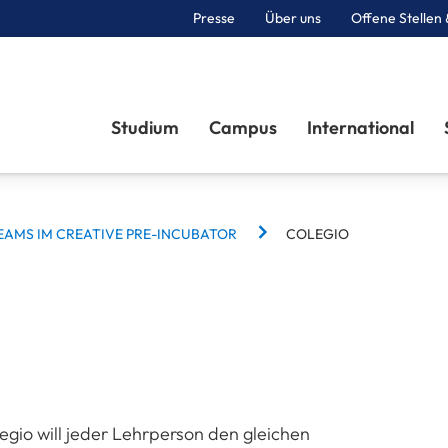
Presse
Über uns
Offene Stellen 
Sektionen
Studium
Campus
International
EAMS IM CREATIVE PRE-INCUBATOR
COLEGIO
gio will jeder Lehrperson den gleichen