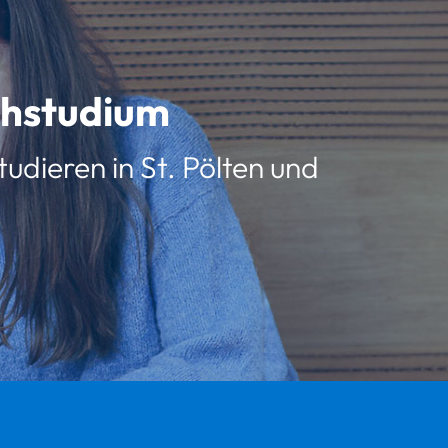
schstudium
udieren in St. Pölten und