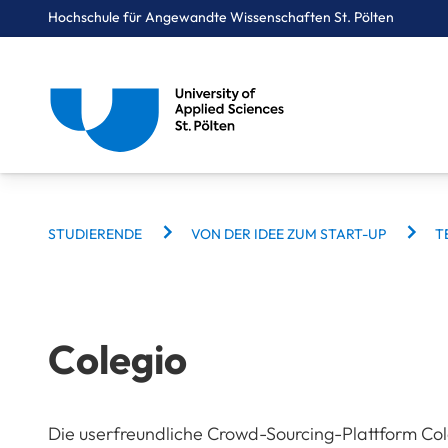
Hochschule für Angewandte Wissenschaften St. Pölten
BREADCRUMBS
Breadcrumbs
STUDIERENDE
VON DER IDEE ZUM START-UP
T
You are here:
Startseite
Zielgruppennavigation
Studierende
Von der Idee zum Start-up
Teams im Creative Pre-Incubator
Colegio
Colegio
Die userfreundliche Crowd-Sourcing-Plattform Cole