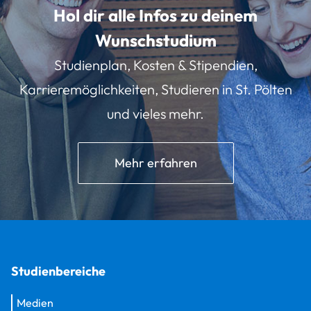
Hol dir alle Infos zu deinem
Wunschstudium
Studienplan, Kosten & Stipendien,
Karrieremöglichkeiten, Studieren in St. Pölten
und vieles mehr.
Mehr erfahren
Studienbereiche
Medien