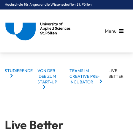
Hochschule für Angewandte Wissenschaften St. Pölten
Menu
BREADCRUMBS
Breadcrumbs
STUDIERENDE
VON DER
TEAMS IM
LIVE
You are here:
IDEE ZUM
CREATIVE PRE-
BETTER
Startseite
Zielgruppennavigation
Studierende
Von der Idee zum Start-up
Teams im Creative Pre-Incubator
Live Better
START-UP
INCUBATOR
Live Better