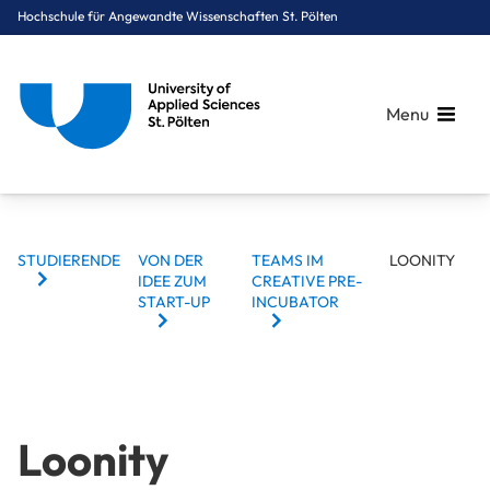
Hochschule für Angewandte Wissenschaften St. Pölten
Menu
BREADCRUMBS
Breadcrumbs
STUDIERENDE
VON DER
TEAMS IM
LOONITY
You are here:
IDEE ZUM
CREATIVE PRE-
Startseite
Zielgruppennavigation
Studierende
Von der Idee zum Start-up
Teams im Creative Pre-Incubator
Loonity
START-UP
INCUBATOR
Loonity