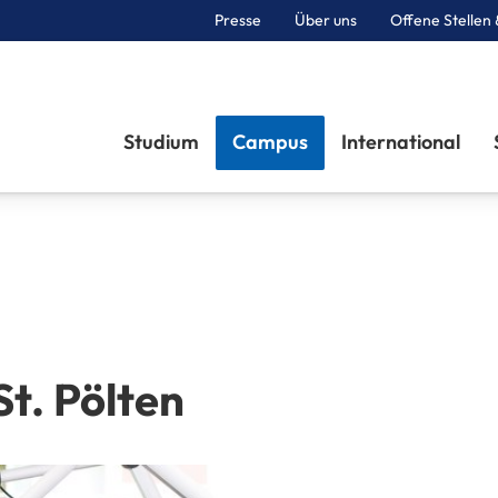
Presse
Über uns
Offene Stellen 
Sektionen
Studium
Campus
International
t. Pölten