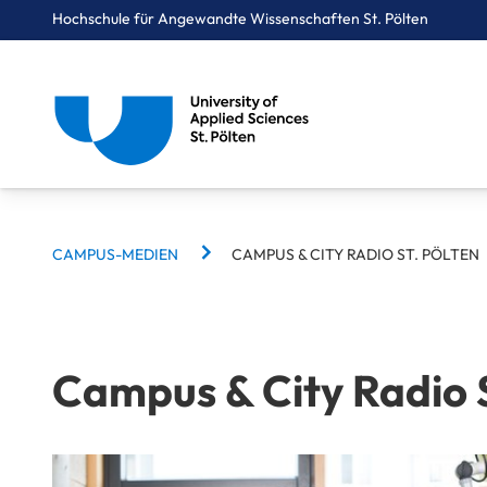
Hochschule für Angewandte Wissenschaften St. Pölten
BREADCRUMBS
Breadcrumbs
CAMPUS-MEDIEN
CAMPUS & CITY RADIO ST. PÖLTEN
You are here:
Startseite
Campus
Campus-Medien
Campus & City Radio St. Pölten
Campus & City Radio S