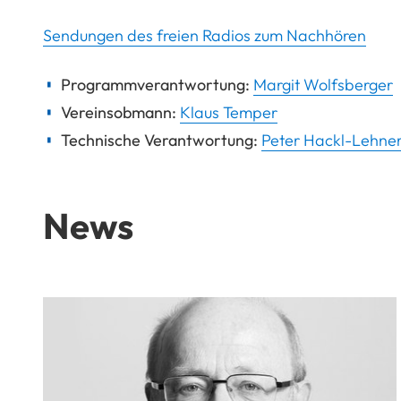
Sendungen des freien Radios zum Nachhören
Programmverantwortung:
Margit Wolfsberger
Vereinsobmann:
Klaus Temper
Technische Verantwortung:
Peter Hackl-Lehne
News
FH St. Pölten trauert um Ewald Volk