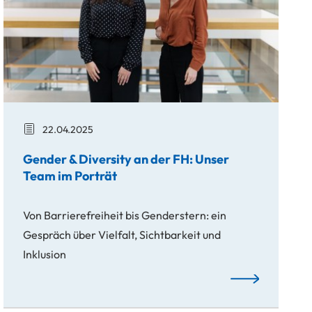
22.04.2025
Gender & Diversity an der FH: Unser
Team im Porträt
Von Barrierefreiheit bis Genderstern: ein
Gespräch über Vielfalt, Sichtbarkeit und
 Air in St. Pölten
Inklusion
Gender & Diversi