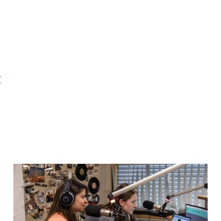
r
Fünf Länder on Air in St. Pölten