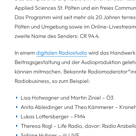
Applied Sciences St. Pölten
und ein freies Communi
Das Programm wird seit mehr als 20 Jahren terrest
Pölten und Umgebung sowie im Online-Livestream v
zweite Name des Senders: CR 94.4.
In einem
digitalen Radiostudio
wird das Handwerk d
Beitragsgestaltung und der Audioproduktion geleh
können mitmachen. Bekannte Radiomoderator*inne
Radiobusiness, so zum Beispiel:
Lisa Hotwagner und Martin Ziniel – Ö3
Anita Ableidinger und Theo Kämmerer – Kroneh
Lukas Lottersberger – FM4
Theresa Rogl – Life Radio, davor: Radio Arabell
Sabine Hubner – jö.LIVE