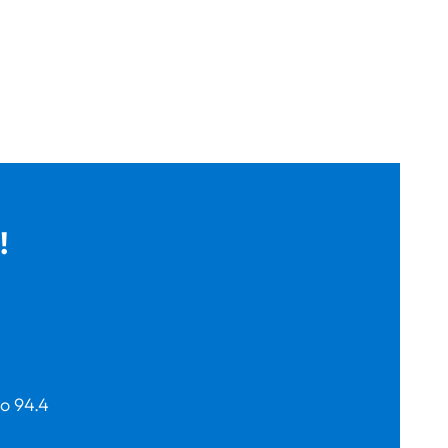
!
o 94.4