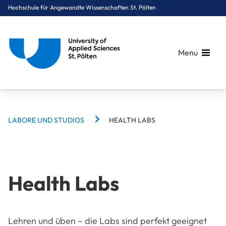
Hochschule für Angewandte Wissenschaften St. Pölten
Menu
BREADCRUMBS
Breadcrumbs
LABORE UND STUDIOS
HEALTH LABS
You are here:
Startseite
Campus
Labore und Studios
Health Labs
Health Labs
Lehren und üben – die Labs sind perfekt geeignet