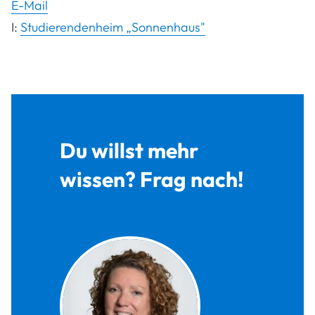
E-Mail
I:
Studierendenheim „Sonnenhaus"
Du willst mehr
wissen? Frag nach!