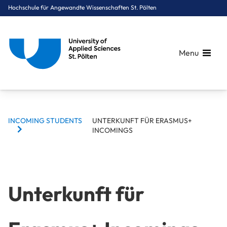
Hochschule für Angewandte Wissenschaften St. Pölten
Menu
BREADCRUMBS
Breadcrumbs
INCOMING STUDENTS
UNTERKUNFT FÜR ERASMUS+
You are here:
INCOMINGS
Startseite
International
Incoming Students
Unterkunft für Erasmus+ Incomings
Unterkunft für