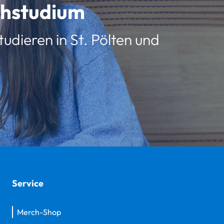
schstudium
udieren in St. Pölten und
Service
Merch-Shop