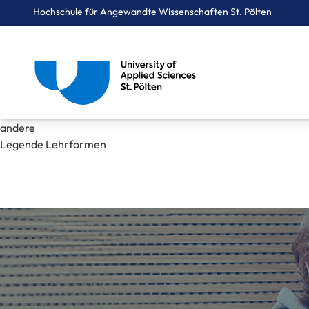
Hochschule für Angewandte Wissenschaften St. Pölten
Breadcrumbs
You are here:
andere
Startseite
Mediathek
andere
Legende Lehrformen