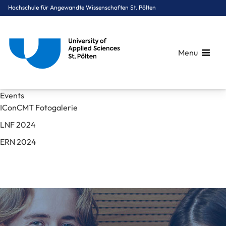
Hochschule für Angewandte Wissenschaften St. Pölten
Menu
Breadcrumbs
You are here:
Events
Startseite
Mediathek
Bilder
Events
IConCMT Fotogalerie
LNF 2024
ERN 2024