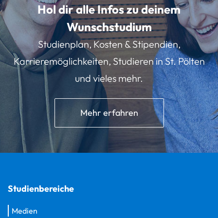
Hol dir alle Infos zu deinem
Wunschstudium
Studienplan, Kosten & Stipendien,
Karrieremöglichkeiten, Studieren in St. Pölten
und vieles mehr.
Mehr erfahren
Studienbereiche
Medien