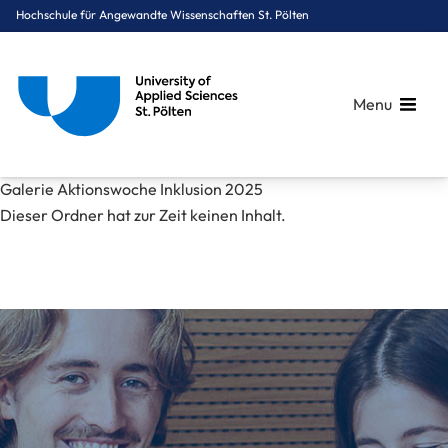
Hochschule für Angewandte Wissenschaften St. Pölten
Menu
Breadcrumbs
You are here:
Galerie Aktionswoche Inklusion 2025
Startseite
Mediathek
Bilder
News
Galerie Aktionswoche Inklusion 2025
Dieser Ordner hat zur Zeit keinen Inhalt.