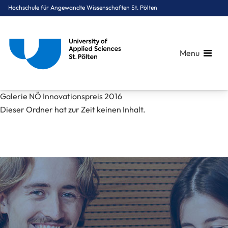
Hochschule für Angewandte Wissenschaften St. Pölten
Menu
Breadcrumbs
You are here:
Galerie NÖ Innovationspreis 2016
Startseite
Mediathek
Bilder
News
Galerie NÖ Innovationspreis 2016
Dieser Ordner hat zur Zeit keinen Inhalt.