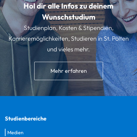
Hol dir alle Infos zu deinem
Wunschstudium
Studienplan, Kosten & Stipendien,
Karrieremöglichkeiten, Studieren in St. Pölten
und vieles mehr.
Mehr erfahren
Studienbereiche
Medien