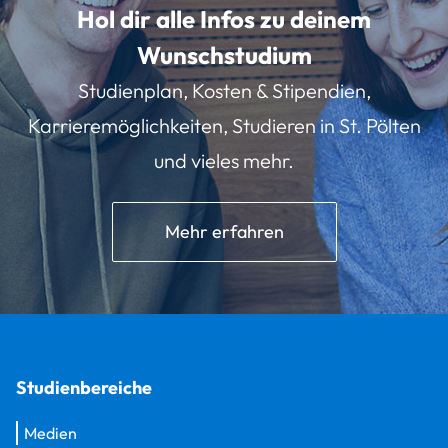
Hol dir alle Infos zu deinem
Wunschstudium
Studienplan, Kosten & Stipendien,
Karrieremöglichkeiten, Studieren in St. Pölten
und vieles mehr.
Mehr erfahren
Studienbereiche
Medien