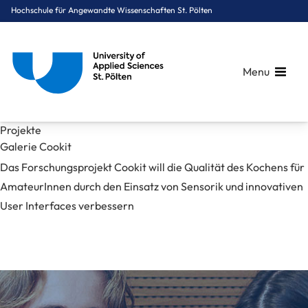
Hochschule für Angewandte Wissenschaften St. Pölten
Menu
Breadcrumbs
You are here:
Projekte
Startseite
Mediathek
Bilder
Projekte
Galerie Cookit
Das Forschungsprojekt Cookit will die Qualität des Kochens für
AmateurInnen durch den Einsatz von Sensorik und innovativen
User Interfaces verbessern