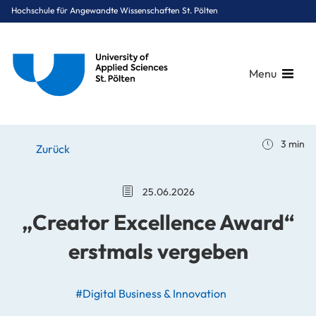
Hochschule für Angewandte Wissenschaften St. Pölten
Menu
Breadcrumbs
You are here:
3 min
Startseite
Stories
News
„Creator Excellence Award“ erstmals vergeben
Zurück
25.06.2026
„Creator Excellence Award“
erstmals vergeben
#Digital Business & Innovation