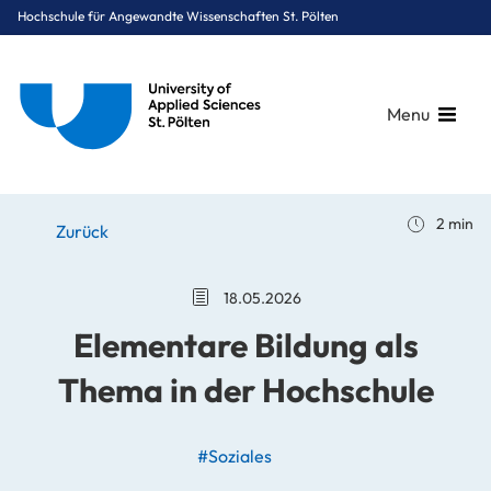
Hochschule für Angewandte Wissenschaften St. Pölten
Menu
Breadcrumbs
You are here:
2 min
Startseite
Stories
News
Elementare Bildung als Thema in der Hochschule
Zurück
18.05.2026
Elementare Bildung als
Thema in der Hochschule
#Soziales