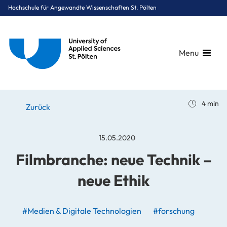
Hochschule für Angewandte Wissenschaften St. Pölten
Menu
Breadcrumbs
You are here:
4 min
Startseite
Stories
News
Filmbranche: neue Technik – neue Ethik
Zurück
15.05.2020
Filmbranche: neue Technik –
neue Ethik
#Medien & Digitale Technologien
#forschung